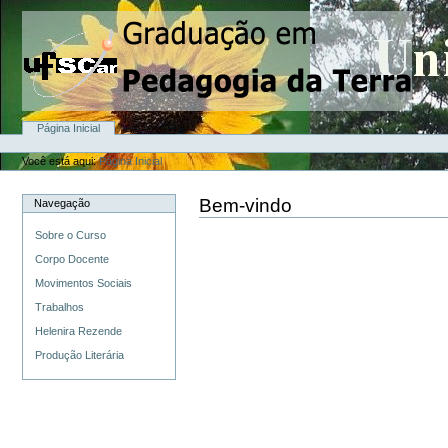
Ir
para
o
conteúdo.
|
Ir
para
a
Seções
Página Inicial
navegação
Ferramentas
Pessoais
Você está aqui:
Página Inicial
Bem-vindo
Navegação
Sobre o Curso
Corpo Docente
Movimentos Sociais
Trabalhos
Helenira Rezende
Produção Literária