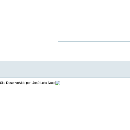
Ações
do
documento
Site Desenvolvido por: José Leite Neto