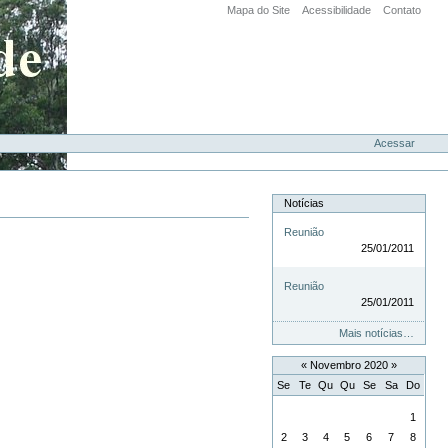
Mapa do Site
Acessibilidade
Contato
Acessar
Notícias
Reunião
25/01/2011
Reunião
25/01/2011
Mais notícias…
«
Novembro 2020
»
Se
Te
Qu
Qu
Se
Sa
Do
Novembro
1
2
3
4
5
6
7
8